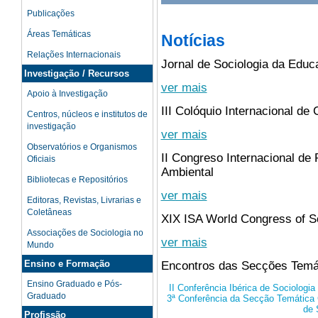
Publicações
Áreas Temáticas
Notícias
Relações Internacionais
Jornal de Sociologia da Educ
Investigação / Recursos
ver mais
Apoio à Investigação
III Colóquio Internacional de
Centros, núcleos e institutos de
investigação
ver mais
Observatórios e Organismos
II Congreso Internacional de P
Oficiais
Ambiental
Bibliotecas e Repositórios
ver mais
Editoras, Revistas, Livrarias e
Coletâneas
XIX ISA World Congress of S
Associações de Sociologia no
ver mais
Mundo
Ensino e Formação
Encontros das Secções Temá
Ensino Graduado e Pós-
II Conferência Ibérica de Sociologi
Graduado
3ª Conferência da Secção Temática C
de 
Profissão