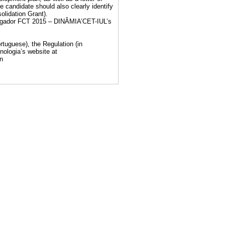
e candidate should also clearly identify
olidation Grant).
estigador FCT 2015 – DINÂMIA’CET-IUL’s
rtuguese), the Regulation (in
nologia’s website at
n