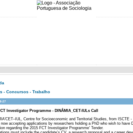
Olá Visitan
da
s - Concursos - Trabalho
8-27
FCT Investigator Programme - DINÂMIA_CET-IULs Call
A'CET–IUL, Centre for Socioeconomic and Territorial Studies, from ISCTE - U
s now accepting applications by researchers holding a PhD who wish to have
ution regarding the 2015 FCT Investigator Programme’ Tender.
ations must include the candidate’s CV, a research proposal and a career deve