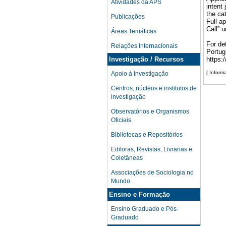
Atividades da APS
intent
the ca
Publicações
Full a
Call” u
Áreas Temáticas
For de
Relações Internacionais
Portug
Investigação / Recursos
https:
[ Infor
Apoio à Investigação
Centros, núcleos e institutos de
investigação
Observatórios e Organismos
Oficiais
Bibliotecas e Repositórios
Editoras, Revistas, Livrarias e
Coletâneas
Associações de Sociologia no
Mundo
Ensino e Formação
Ensino Graduado e Pós-
Graduado