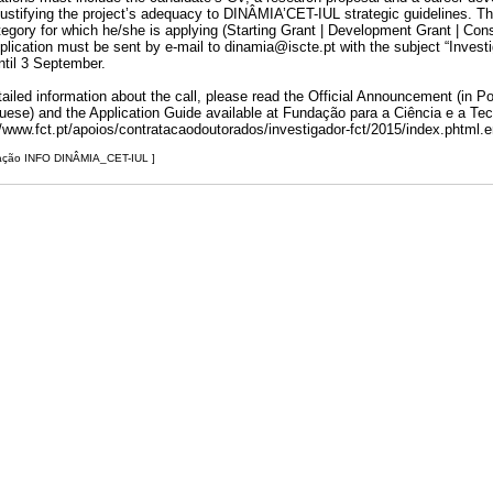
 justifying the project’s adequacy to DINÂMIA’CET-IUL strategic guidelines. Th
tegory for which he/she is applying (Starting Grant | Development Grant | Cons
pplication must be sent by e-mail to dinamia@iscte.pt with the subject “Inv
ntil 3 September.
tailed information about the call, please read the Official Announcement (in Po
uese) and the Application Guide available at Fundação para a Ciência e a Tec
//www.fct.pt/apoios/contratacaodoutorados/investigador-fct/2015/index.phtml.e
mação INFO DINÂMIA_CET-IUL ]