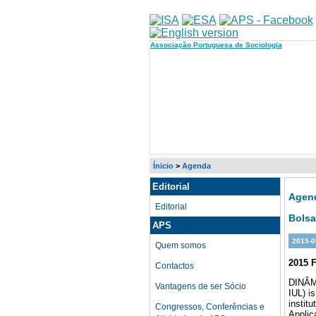
Associação Portuguesa de Sociologia
Ínicio
>
Agenda
Editorial
Agen
Editorial
Bolsa
APS
2015-0
Quem somos
2015 
Contactos
DINÂMI
Vantagens de ser Sócio
IUL) i
instit
Congressos, Conferências e
Applic