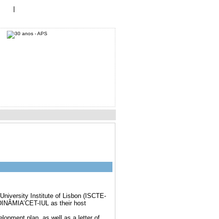
Log In
te!
|
niversity Institute of Lisbon (ISCTE-
 DINÂMIA’CET-IUL as their host
lopment plan, as well as a letter of