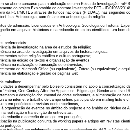
ra-se aberto concurso para a atribuição de uma Bolsa de Investigação, refª 
iamento do projeto Exploratório do contrato Investigador FCT - IF/01063/20
eiro da FCT/MCTES através de fundos nacionais (PIDDAC), nas seguintes co
ientífica: Antropologia, com ênfase em antropologia da religião.
itos de admissão: Licenciados em Antropologia, Sociologia ou História. Expe
igação em arquivos históricos e na redacção de textos científicos; um bom do
.
es preferenciais:
riência de investigação na área de estudos da religião;
riência na área de investigação em arquivos de história religiosa;
ecimentos sobre religião católica e cultura portuguesa;
riência na edição de textos e organização de eventos;
riência na realização e transcrição de entrevistas;
ecimento do Microsoft Office (ou equivalente), Zotero (ou equivalente) e arquiv
riência na elaboração e gestão de paginas web.
de trabalhos:
ividades a desempenhar pelo Bolseiro consistem no apoio à concretização das
to “Fatima, One Century After the Apparitions: Pilgrimage, Gender and Lived Re
ntamento e descrição documental de obras existentes, e alimentação da bas
uisa na internet e trabalho de campo online, participando em mailing lists e c
uisa em periódicos e revistas contemporâneas;
o à organização de eventos no âmbito do projecto e no âmbito do Núcleo de A
o na realização e transcrição de entrevistas;
o da redação e correção de artigos em português;
icipação na publicação conjunta de working papers e artigos em revistas cient
 ou português.
eiro trabalhará em colaboração com a co-coordenadora do NAR, o Núcleo de A