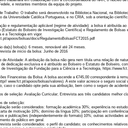
edele, e restantes membros da equipa do projeto.
de Trabalho: O trabalho será desenvolvido na Biblioteca Nacional, na Bibliote
ão da Universidade Católica Portuguesa, e no CRIA, sob a orientação científi
ação e regulamentação aplicável (regime de atividade): a bolsa é atribuída ao 
 (Estatuto do Bolseiro de Investigação Científica) e Regulamento de Bolsas
a e a Tecnologia em vigor.
t.pt/apoios/bolsas/docs/RegulamentoBolsasFCT2015.pdf
o da(s) bolsa(s): 6 meses, renovável até 24 meses.
revista de início da bolsa: Junho de 2016
 de Atividade: A atribuição da bolsa não gera nem titula uma relação de natur
 de dedicação exclusiva e é atribuído ao Bolseiro o Estatuto de Bolseiro, c
 de Investigação da Fundação para a Ciência e a Tecnologia, https://www.fct.
ões Financeiras da Bolsa: A bolsa ascende a €745,00 correspondente à remu
ttp// www.fct.pt/apoios/bolsas/valores). A este valor acresce o seguro social 
o, caso o candidato opte pela sua atribuição, bem como o seguro de acident
s de seleção: Avaliação Curricular; Entrevista aos três candidatos melhor cla
ios de selecção:
liação serão considerados: formação académica 30%; experiência no estudo da
arta de motivação 10%; domínio da língua 10%; participação em conferênci
hos e publicações (independentemente do formato) 10%; outras actividades 
mento do público em geral.
revista serão considerados: o perfil do candidato; os conhecimentos relativos