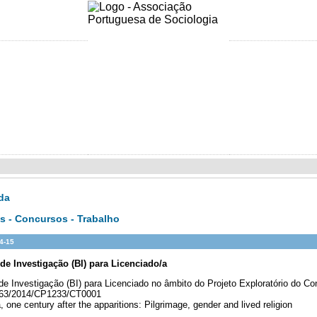
Olá Visitan
da
s - Concursos - Trabalho
4-15
de Investigação (BI) para Licenciado/a
de Investigação (BI) para Licenciado no âmbito do Projeto Exploratório do Co
063/2014/CP1233/CT0001
, one century after the apparitions: Pilgrimage, gender and lived religion