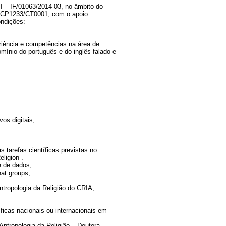
BI _ IF/01063/2014-03, no âmbito do
14/CP1233/CT0001, com o apoio
ndições:
riência e competências na área de
mínio do português e do inglês falado e
os digitais;
 tarefas científicas previstas no
ligion”.
e de dados;
hat groups;
ntropologia da Religião do CRIA;
íficas nacionais ou internacionais em
ntropologia da Religião – Doutora