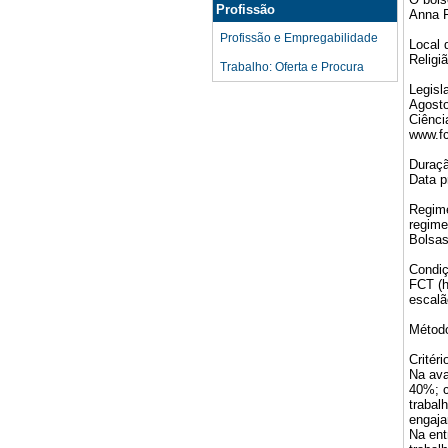
Profissão
Anna F
Profissão e Empregabilidade
Local 
Religi
Trabalho: Oferta e Procura
Legisl
Agosto
Ciênci
www.fc
Duraçã
Data p
Regime
regime
Bolsas
Condiç
FCT (h
escalã
Método
Critér
Na ava
40%; c
trabal
engaja
Na ent