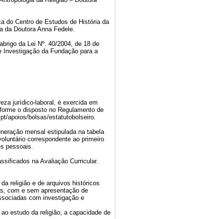
ca do Centro de Estudos de História da
ca da Doutora Anna Fedele.
abrigo da Lei Nº. 40/2004, de 18 de
 e Investigação da Fundação para a
eza jurídico-laboral, é exercida em
onforme o disposto no Regulamento de
pt/apoios/bolsas/estatutobolseiro.
neração mensal estipulada na tabela
voluntário correspondente ao primeiro
es pessoais.
ssificados na Avaliação Curricular.
 religião e de arquivos históricos
as, com e sem apresentação de
associadas com investigação e
 ao estudo da religião; a capacidade de