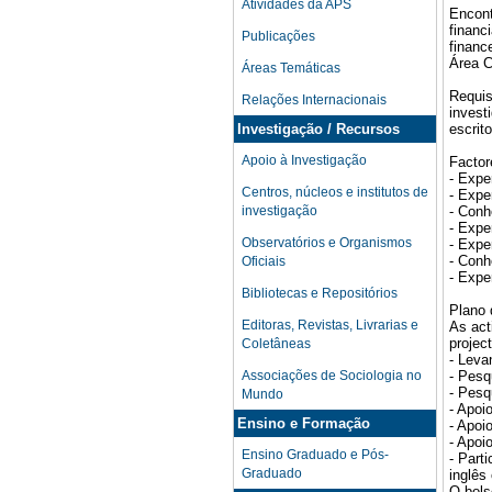
Atividades da APS
Encont
financ
Publicações
financ
Área C
Áreas Temáticas
Requis
Relações Internacionais
invest
Investigação / Recursos
escrito
Apoio à Investigação
Factor
- Expe
Centros, núcleos e institutos de
- Expe
investigação
- Conh
- Expe
Observatórios e Organismos
- Expe
- Conh
Oficiais
- Expe
Bibliotecas e Repositórios
Plano 
Editoras, Revistas, Livrarias e
As act
projec
Coletâneas
- Leva
Associações de Sociologia no
- Pesq
- Pesq
Mundo
- Apoi
Ensino e Formação
- Apoi
- Apoi
Ensino Graduado e Pós-
- Part
Graduado
inglês
O bols