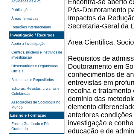
Encontra-se aberto c
Atividades da APS
Pós-Doutoramento par
Publicações
Impactos da Redução
Áreas Temáticas
Secretaria-Geral da 
Relações Internacionais
Investigação / Recursos
Área Científica: Socio
Apoio à Investigação
Centros, núcleos e institutos de
Requisitos de admiss
investigação
Doutoramento em Soci
Observatórios e Organismos
Oficiais
conhecimentos de an
Bibliotecas e Repositórios
entrevistas em profu
Editoras, Revistas, Livrarias e
recolha e tratamento
Coletâneas
domínio das metodolo
Associações de Sociologia no
elemento diferenciad
Mundo
anteriores condições.
Ensino e Formação
investigação e conhe
Ensino Graduado e Pós-
Graduado
educação e de admini