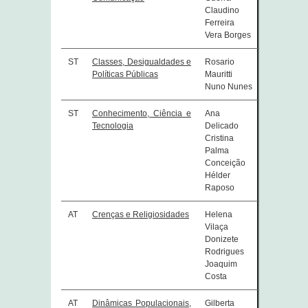
Claudino
Ferreira
Vera Borges
ST
Classes, Desigualdades e
Rosario
Políticas Públicas
Mauritti
Nuno Nunes
ST
Conhecimento, Ciência e
Ana
Tecnologia
Delicado
Cristina
Palma
Conceição
Hélder
Raposo
AT
Crenças e Religiosidades
Helena
Vilaça
Donizete
Rodrigues
Joaquim
Costa
AT
Dinâmicas Populacionais,
Gilberta