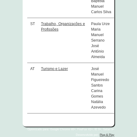
Baptista
Manuel
Carlos Silva
ST
Trabalho, Organizações e
Paula Urze
Profissões
Maria
Manuel
Serrano
José
António
Almeida
AT
Turismo e Lazer
José
Manuel
Figueiredo
Santos
Carina
Gomes
Natália
Azevedo
Optimizado para: Google Chrome 46+, FireFox 41+, IE 9+, Safari 9+
Desenvolvido por:
Plug & Play