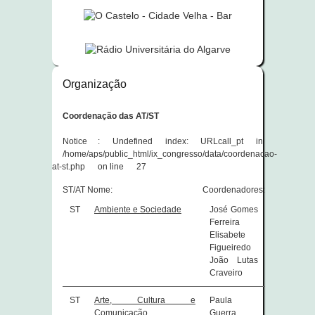
Organização
Coordenação das AT/ST
Notice
: Undefined index: URLcall_pt in
/home/aps/public_html/ix_congresso/data/coordenacao-
at-st.php
on line
27
ST/AT
Nome:
Coordenadores:
ST
Ambiente e Sociedade
José Gomes
Ferreira
Elisabete
Figueiredo
João Lutas
Craveiro
ST
Arte, Cultura e
Paula
Comunicação
Guerra