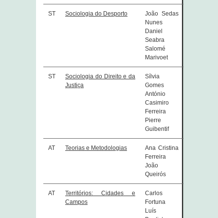
ST
Sociologia do Desporto
João Sedas
Nunes
Daniel
Seabra
Salomé
Marivoet
ST
Sociologia do Direito e da
Sílvia
Justiça
Gomes
António
Casimiro
Ferreira
Pierre
Guibentif
AT
Teorias e Metodologias
Ana Cristina
Ferreira
João
Queirós
AT
Territórios: Cidades e
Carlos
Campos
Fortuna
Luís