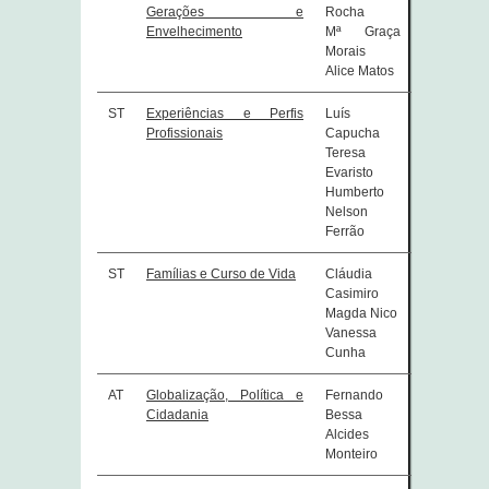
Gerações e
Rocha
Envelhecimento
Mª Graça
Morais
Alice Matos
ST
Experiências e Perfis
Luís
Profissionais
Capucha
Teresa
Evaristo
Humberto
Nelson
Ferrão
ST
Famílias e Curso de Vida
Cláudia
Casimiro
Magda Nico
Vanessa
Cunha
AT
Globalização, Política e
Fernando
Cidadania
Bessa
Alcides
Monteiro