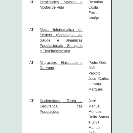
AT
Identidades, Valores e
Rosalina
Modos de Vida
Costa
Emília
Araújo
AT
Mesa Intertemática de
Posters (Sociologia da
Saúde e Dinâmicas
Populacionais, Gerações
e Envelhecimento)
AT
Migrações, Etnicidade e
Pedro Góis
Racismo
João
Peixoto
José Carlos
Laranjo
Marques
AT
Modernidade, Risco e
José
Segurança das
Manuel
Populações
Mendes
Delta Sousa
e Silva
Manuel